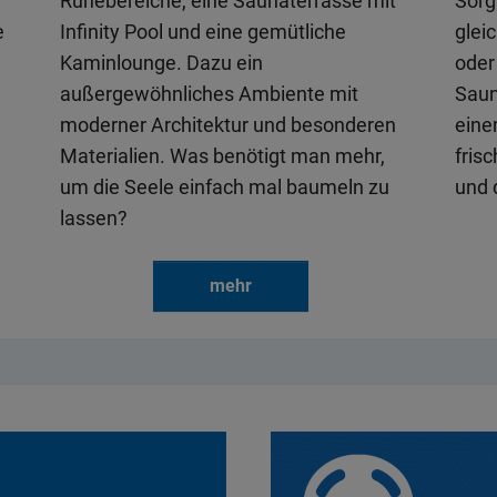
Ruhebereiche, eine Saunaterrasse mit
Sorg
e
Infinity Pool und eine gemütliche
glei
Kaminlounge. Dazu ein
oder
außergewöhnliches Ambiente mit
Saun
moderner Architektur und besonderen
eine
Materialien. Was benötigt man mehr,
fris
um die Seele einfach mal baumeln zu
und 
lassen?
mehr