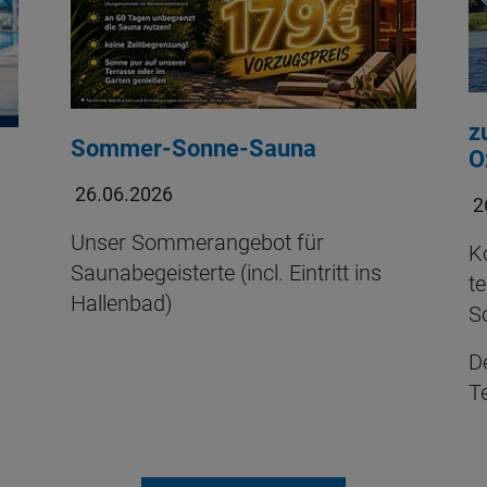
z
Sommer-Sonne-Sauna
O
26.06.2026
2
Unser Sommerangebot für
K
Saunabegeisterte (incl. Eintritt ins
t
Hallenbad)
S
D
Te