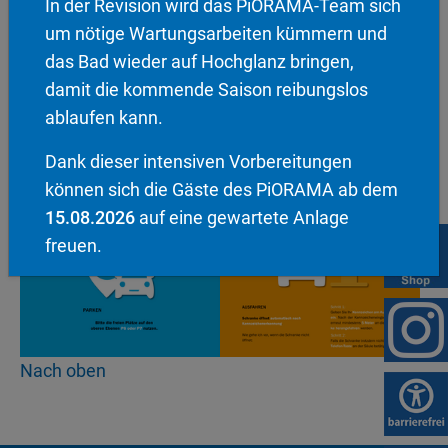
In der Revision wird das PiORAMA-Team sich
Anleitung: Ticketloses Parken für
um nötige Wartungsarbeiten kümmern und
Mieter
das Bad wieder auf Hochglanz bringen,
damit die kommende Saison reibungslos
ablaufen kann.
Dank dieser intensiven Vorbereitungen
können sich die Gäste des PiORAMA ab dem
15.08.2026
auf eine gewartete Anlage
freuen.
Nach oben