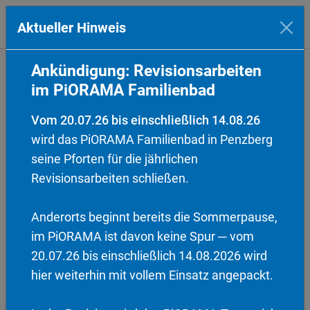
Aktueller Hinweis
Zum Hauptinhalt springen
Ankündigung: Revisionsarbeiten
Dauerhaft geparkt für 75,00
im PiORAMA Familienbad
€/monatlich
Schluss mit der Parkplatzjagd — dein
Vom 20.07.26 bis einschließlich 14.08.26
eigener Stellplatz wartet im PiORAMA
wird das PiORAMA Familienbad in Penzberg
Parkhaus auf dich!
seine Pforten für die jährlichen
Revisionsarbeiten schließen.
Zum Antrag für einen Dauerstellplatz,
klicke hier
Den ausgefüllten Antrag senden Sie bitte an
Anderorts beginnt bereits die Sommerpause,
piorama@stadtwerke-penzberg.de
im PiORAMA ist davon keine Spur ─ vom
20.07.26 bis einschließlich 14.08.2026 wird
hier weiterhin mit vollem Einsatz angepackt.