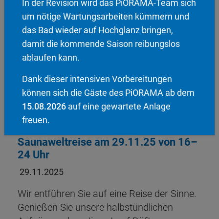
In der Revision wird das PiORAMA-Team sich
03.12.2025
um nötige Wartungsarbeiten kümmern und
Weiterlesen
das Bad wieder auf Hochglanz bringen,
damit die kommende Saison reibungslos
ablaufen kann.
Dank dieser intensiven Vorbereitungen
können sich die Gäste des PiORAMA ab dem
15.08.2026
auf eine gewartete Anlage
freuen.
Saunaweltreise am 29.11.25 von 16–
24 Uhr
29.11.2025
Wir entführen Sie auf eine Reise der Sinne.
Genießen Sie unsere halbstündlichen