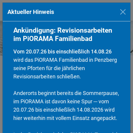
Aktueller Hinweis
Zum Hauptinhalt springen
Ankündigung: Revisionsarbeiten
im PiORAMA Familienbad
Vom 20.07.26 bis einschließlich 14.08.26
wird das PiORAMA Familienbad in Penzberg
seine Pforten für die jährlichen
vorherige
1
2
3
4
nächste
Revisionsarbeiten schließen.
Anderorts beginnt bereits die Sommerpause,
im PiORAMA ist davon keine Spur ─ vom
20.07.26 bis einschließlich 14.08.2026 wird
hier weiterhin mit vollem Einsatz angepackt.
Öffnungszeiten zwischen den Jahren